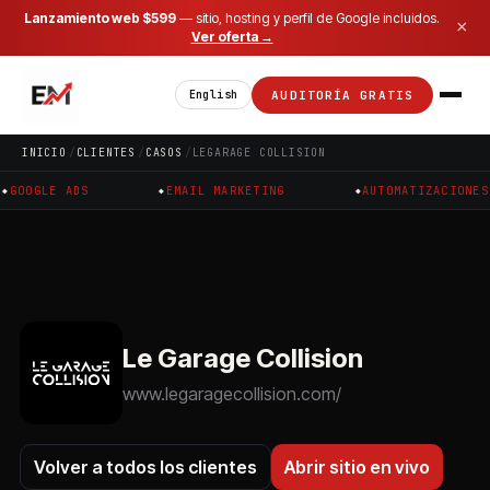
Lanzamiento web $599
— sitio, hosting y perfil de Google incluidos.
×
Ver oferta →
AUDITORÍA GRATIS
English
INICIO
CLIENTES
CASOS
LEGARAGE COLLISION
GOOGLE ADS
EMAIL MARKETING
AUTOMATIZACIONES G
Le Garage Collision
www.legaragecollision.com/
Volver a todos los clientes
Abrir sitio en vivo